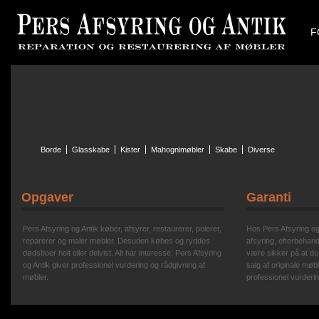
F
Borde
Glasskabe
Kister
Mahognimøbler
Skabe
Diverse
Opgaver
Garanti
Pers Afsyring og Antik køber, afsyrer, restaurerer, polerer,
Hos Pers Afsyring og A
reparerer og maler møbler. Desuden købes og ryddes
afsyring, efterbehand
dødsboer helt eller delvist. Alt har interesse. Pers Afsyring
være sikker på at du
og Antik giver professionel vurdering og rådgivning af
salg af originale møbl
møbler.
professionel vurderin