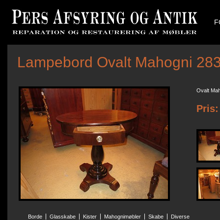
F
Lampebord Ovalt Mahogni 28
Ovalt Mah
Pris:
Borde
Glasskabe
Kister
Mahognimøbler
Skabe
Diverse