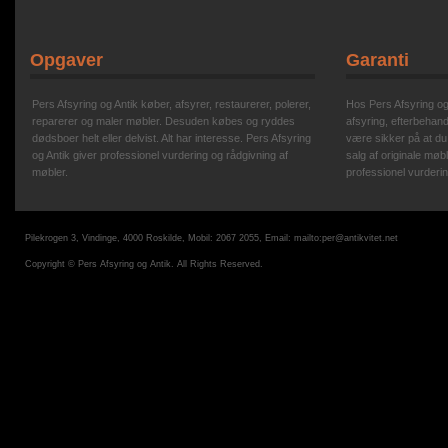
Opgaver
Garanti
Pers Afsyring og Antik køber, afsyrer, restaurerer, polerer,
Hos Pers Afsyring og A
reparerer og maler møbler. Desuden købes og ryddes
afsyring, efterbehand
dødsboer helt eller delvist. Alt har interesse. Pers Afsyring
være sikker på at du
og Antik giver professionel vurdering og rådgivning af
salg af originale møbl
møbler.
professionel vurderin
Pilekrogen 3, Vindinge, 4000 Roskilde, Mobil: 2067 2055, Email:
mailto:per@antikvitet.net
Copyright © Pers Afsyring og Antik. All Rights Reserved.