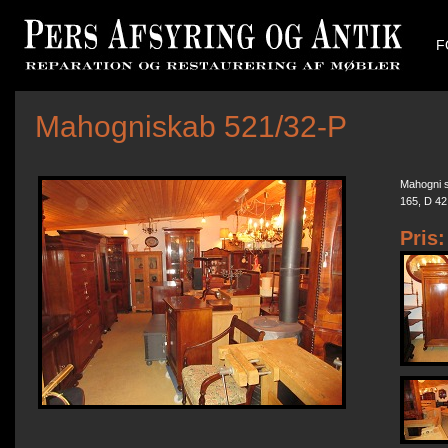
F
Mahogniskab 521/32-P
Mahogni s
165, D 42
Pris: