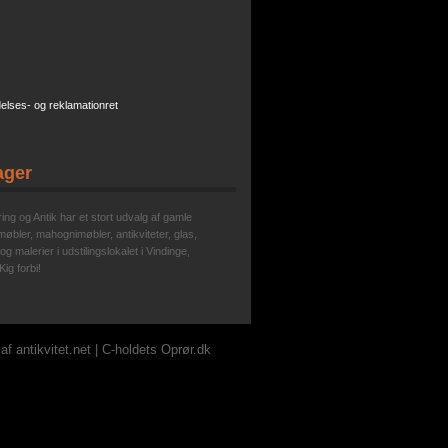
elses- og reklamationret
ager
ing og Antik har et stort udvalg af gamle
øbler, mahognimøbler, antikviteter, glas,
g malerier i udstilingslokalet i Vindinge,
Kig forbi!
f antikvitet.net |
C-holdets Oprør.dk