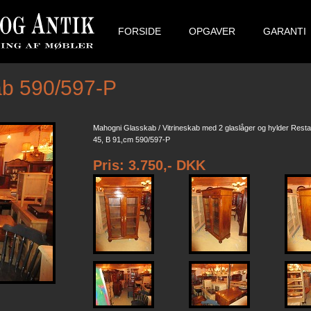
FORSIDE
OPGAVER
GARANTI
b 590/597-P
Mahogni Glasskab / Vitrineskab med 2 glaslåger og hylder Restau
45, B 91,cm 590/597-P
Pris: 3.750,- DKK