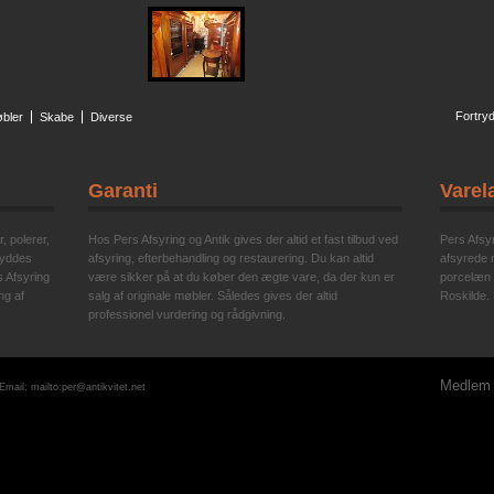
Fortryd
bler
Skabe
Diverse
Garanti
Varel
, polerer,
Hos Pers Afsyring og Antik gives der altid et fast tilbud ved
Pers Afsyr
ryddes
afsyring, efterbehandling og restaurering. Du kan altid
afsyrede m
s Afsyring
være sikker på at du køber den ægte vare, da der kun er
porcelæn o
ng af
salg af originale møbler. Således gives der altid
Roskilde. 
professionel vurdering og rådgivning.
Medlem a
 Email:
mailto:per@antikvitet.net