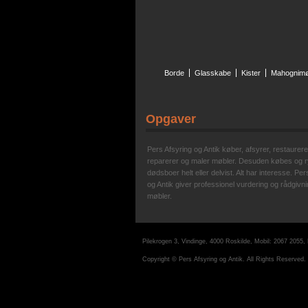
Borde
Glasskabe
Kister
Mahognimø
Opgaver
Pers Afsyring og Antik køber, afsyrer, restaurerer
reparerer og maler møbler. Desuden købes og 
dødsboer helt eller delvist. Alt har interesse. Per
og Antik giver professionel vurdering og rådgivni
møbler.
Pilekrogen 3, Vindinge, 4000 Roskilde, Mobil: 2067 2055,
Copyright © Pers Afsyring og Antik. All Rights Reserved.